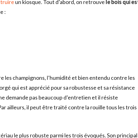
truire
un kiosque. Tout d’abord, on retrouve
le bois qui es
e :
e les champignons, l’humidité et bien entendu contre les
forgé qui est apprécié pour sa robustesse et sa résistance
 ne demande pas beaucoup d’entretien et il résiste
illeurs, il peut être traité contre la rouille tous les trois
ériau le plus robuste parmi les trois évoqués. Son principal