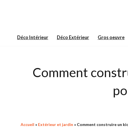
Aller
au
contenu
Déco Intérieur
Déco Extérieur
Gros oeuvre
Comment construi
po
Accueil
»
Extérieur et jardin
»
Comment construire un kios