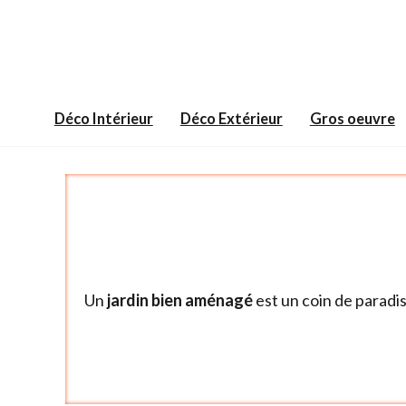
Aller
au
contenu
Déco Intérieur
Déco Extérieur
Gros oeuvre
Un
jardin bien aménagé
est un coin de paradi