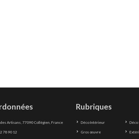
rdonnées
Rubriques
des Artisans, 77090 Collégien, France
Déco Intérieur
Déco 
2 78 90 12
Gros œuvre
Extéri