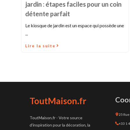
jardin : étapes faciles pour un coin
détente parfait
Le kiosque de jardin est un espace qui possède une
...
Lire la suite
Coo
ToutMaison.fr
25 Rue 
ToutMaison.fr - Votre source
+33 1 4
d'inspiration pour la décoration, la