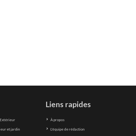
Liens rapides
Extérieur
À propos
eur et jardin
L'équipe de rédaction